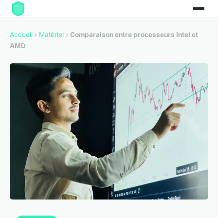
Accueil
›
Matériel
›
Comparaison entre processeurs Intel et
AMD