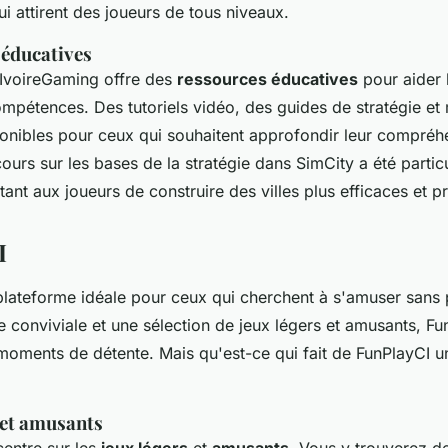
 attirent des joueurs de tous niveaux.
 éducatives
 IvoireGaming offre des
ressources éducatives
pour aider 
ompétences. Des tutoriels vidéo, des guides de stratégie e
ponibles pour ceux qui souhaitent approfondir leur compréh
ours sur les bases de la stratégie dans
SimCity
a été partic
ant aux joueurs de construire des villes plus efficaces et p
I
plateforme idéale pour ceux qui cherchent à s'amuser sans p
e conviviale et une sélection de jeux légers et amusants, Fu
 moments de détente. Mais qu'est-ce qui fait de FunPlayCI u
 et amusants
entre sur les
jeux légers
et
amusants
. Vous y trouverez d