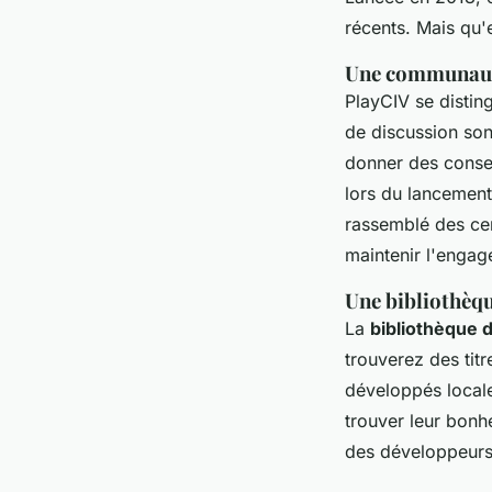
récents. Mais qu'
Une communauté
PlayCIV se distin
de discussion son
donner des consei
lors du lancemen
rassemblé des cen
maintenir l'engag
Une bibliothèqu
La
bibliothèque 
trouverez des ti
développés locale
trouver leur bonh
des développeurs 