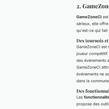
2. GameZon
GameZoneCI
est
sérieux, elle offr
qu'est-ce qui fai
Des tournois et
GameZoneCI est 
joueur compétitif
des événements a
GameZoneCI attire 
événements ne son
dans la communa
Des fonctionnal
Les
fonctionnali
propose des outil