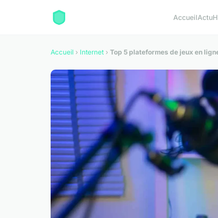
Accueil
Actu
H
Accueil
›
Internet
›
Top 5 plateformes de jeux en ligne