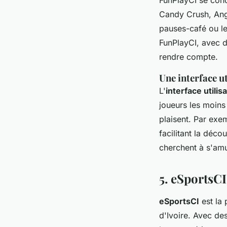
Candy Crush
,
Ang
pauses-café ou l
FunPlayCI, avec d
rendre compte.
Une interface ut
L'
interface utilis
joueurs les moins 
plaisent. Par exem
facilitant la déc
cherchent à s'amu
5. eSportsCI
eSportsCI
est la 
d'Ivoire. Avec de