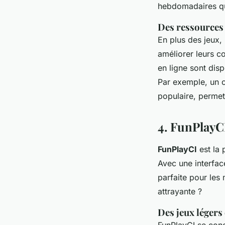
hebdomadaires qui
Des ressources
En plus des jeux,
améliorer leurs c
en ligne sont dis
Par exemple, un c
populaire, permett
4. FunPlayC
FunPlayCI
est la 
Avec une interfac
parfaite pour les
attrayante ?
Des jeux légers
FunPlayCI se conc