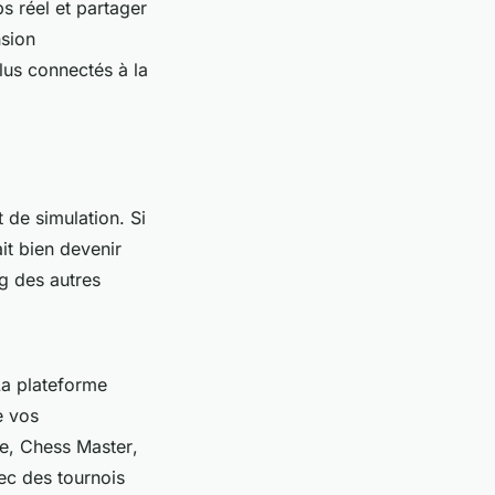
ps réel et partager
nsion
lus connectés à la
 de simulation. Si
it bien devenir
ng des autres
La plateforme
e vos
le,
Chess Master
,
ec des tournois