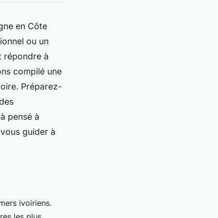
igne en Côte
ionnel ou un
t répondre à
ons compilé une
oire. Préparez-
 des
à pensé à
vous guider à
mers ivoiriens.
res les plus