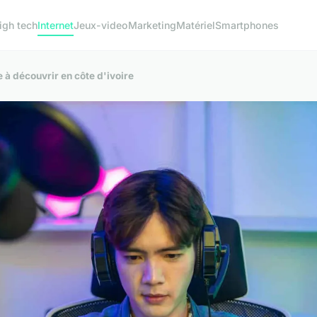
igh tech
Internet
Jeux-video
Marketing
Matériel
Smartphones
 à découvrir en côte d'ivoire