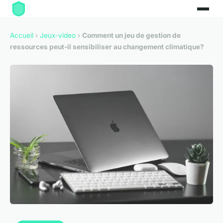
Accueil
›
Jeux-video
›
Comment un jeu de gestion de
ressources peut-il sensibiliser au changement climatique?